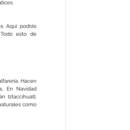
tices.
. Aquí podrás 
Todo esto de 
farería. Hacen 
s. En Navidad 
 Iztaccíhuatl. 
naturales como 