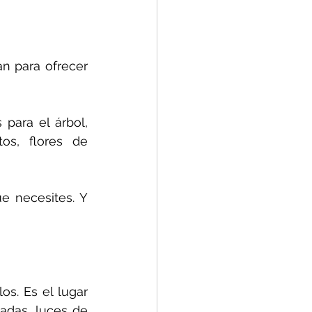
n para ofrecer 
 para el árbol, 
os, flores de 
e necesites. Y 
. Es el lugar 
adas, luces de 