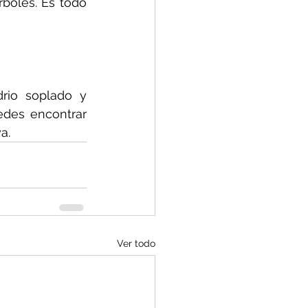
boles. Es todo 
rio soplado y 
edes encontrar 
a.
Ver todo