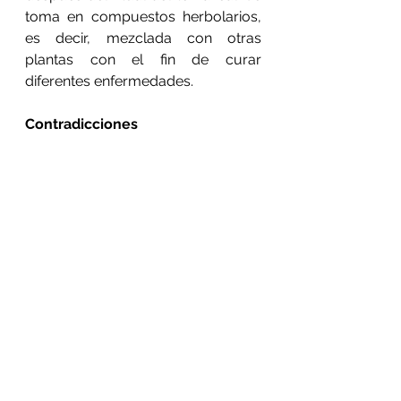
toma en compuestos herbolarios, 
es decir, mezclada con otras 
plantas con el fin de curar 
diferentes enfermedades.
Contradicciones
No se debe tomar en las últimas 
etapas del embarazo, como 
muchas otras plantas. Se debe 
usar siempre con la 
recomendación de un experto en la 
materia. No es recomendable 
automedicarse.