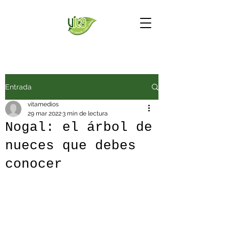
Entrada
vitamedios
29 mar 2022
3 min de lectura
Nogal: el árbol de
nueces que debes
conocer