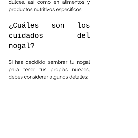
dulces, así como en alimentos y 
productos nutritivos específicos.
¿Cuáles son los 
cuidados del 
nogal?
Si has decidido sembrar tu nogal 
para tener tus propias nueces, 
debes considerar algunos detalles:
El nogal tolera sequías, pero 
no heladas ni fríos, así que es 
mejor que esté expuesto al 
calor del sol, de preferencia.
Casi cualquier tipo de suelo es 
ideal para sembrar un nogal, 