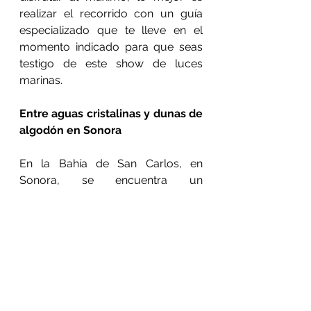
realizar el recorrido con un guía 
especializado que te lleve en el 
momento indicado para que seas 
testigo de este show de luces 
marinas.
Entre aguas cristalinas y dunas de 
algodón en Sonora
En la Bahía de San Carlos, en 
Sonora, se encuentra un 
paradisíaco rincón natural ideal 
para tomar el sol, nadar y relajarte. 
Hablamos de Playa Los 
Algodones, un edén de arena fina, 
aguas cristalinas y grandes dunas 
de arena blanca que parecen bolas 
de algodón –de ahí el nombre tan 