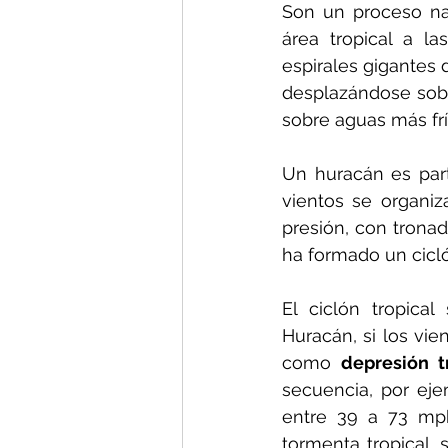
Son un proceso nat
área tropical a la
espirales gigantes
desplazándose sobr
sobre aguas más frí
Un huracán es part
vientos se organiz
presión, con tronad
ha formado un ciclón
El ciclón tropical
Huracán, si los vie
como 
depresión t
secuencia, por ejem
entre 39 a 73 mp
tormenta tropical, 