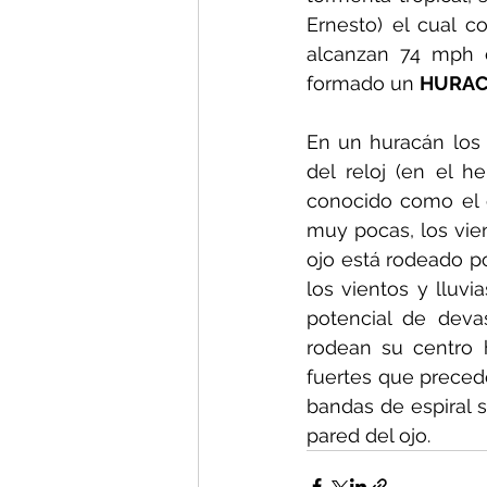
Ernesto) el cual c
alcanzan 74 mph o
formado un 
HURA
En un huracán los 
del reloj (en el h
conocido como el o
muy pocas, los vien
ojo está rodeado p
los vientos y lluvi
potencial de deva
rodean su centro h
fuertes que precede
bandas de espiral 
pared del ojo.