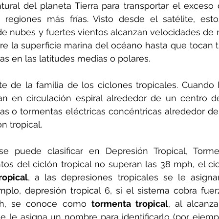
ural del planeta Tierra para transportar el exceso 
s regiones más frías. Visto desde el satélite, est
 de nubes y fuertes vientos alcanzan velocidades de
e la superficie marina del océano hasta que tocan t
as en las latitudes medias o polares.
e de la familia de los ciclones tropicales. Cuando 
an en circulación espiral alrededor de un centro de
as o tormentas eléctricas concéntricas alrededor de 
 tropical. 
 se puede clasificar en Depresión Tropical, Tormen
ntos del ciclón tropical no superan las 38 mph, el ci
ropical
, a las depresiones tropicales se le asign
plo, depresión tropical 6, si el sistema cobra fuer
h, se conoce como 
tormenta tropical
, al alcanza
se le asigna un nombre para identificarlo (por ejempl