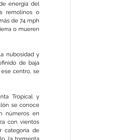
de energía del 
os remolinos o 
 más de 74 mph 
ierra o mueren 
la nubosidad y 
finido de baja 
ese centro, se 
ta Tropical y 
clón se conoce 
an números en 
za con vientos 
r categoría de 
o, la tormenta 