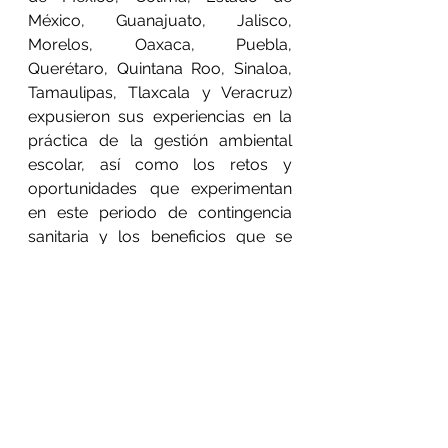
México, Guanajuato, Jalisco, 
Morelos, Oaxaca, Puebla, 
Querétaro, Quintana Roo, Sinaloa, 
Tamaulipas, Tlaxcala y Veracruz) 
expusieron sus experiencias en la 
práctica de la gestión ambiental 
escolar, así como los retos y 
oportunidades que experimentan 
en este periodo de contingencia 
sanitaria y los beneficios que se 
desprenden del PEV.
Entre los beneficios mencionaron la 
formación ambiental de la 
comunidad escolar, la potenciación 
de la participación comunitaria 
para la solución de la problemática 
socioecológica del territorio en el 